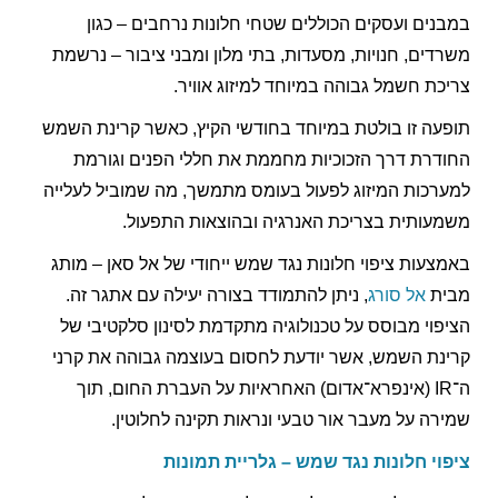
במבנים ועסקים הכוללים שטחי חלונות נרחבים – כגון
משרדים, חנויות, מסעדות, בתי מלון ומבני ציבור – נרשמת
צריכת חשמל גבוהה במיוחד למיזוג אוויר.
תופעה זו בולטת במיוחד בחודשי הקיץ, כאשר קרינת השמש
החודרת דרך הזכוכיות מחממת את חללי הפנים וגורמת
למערכות המיזוג לפעול בעומס מתמשך, מה שמוביל לעלייה
משמעותית בצריכת האנרגיה ובהוצאות התפעול.
באמצעות ציפוי חלונות נגד שמש ייחודי של אל סאן – מותג
מבית
אל סורג
, ניתן להתמודד בצורה יעילה עם אתגר זה.
הציפוי מבוסס על טכנולוגיה מתקדמת לסינון סלקטיבי של
קרינת השמש, אשר יודעת לחסום בעוצמה גבוהה את קרני
ה־IR (אינפרא־אדום) האחראיות על העברת החום, תוך
שמירה על מעבר אור טבעי ונראות תקינה לחלוטין.
ציפוי חלונות נגד שמש – גלריית תמונות