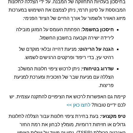
בחיסכון בעלויות התחזוקה של המבנה. על ידי הצללה לחלונות
המבוססת על סינון תרמי, ניתן לצמצם את השימוש במערכות
מיזוג האוויר ולשמור על אורך החיים של הציוד הפנימי:
חיסכון בחשמל:
הפחתת העומס על המזגן מובילה
לירידה ישירה וקבועה בחשבון החשמל.
הגנה על הריהוט:
מניעת דהייה ובלאי מוקדם של
רהיטי עץ, בדי ריפוד ופרקטים הרגישים לשמש.
שדרוג בטיחותי:
ניתן לרכוש ציפוי חלונות המשלב
הצללה עם מניעת שבר של הזכוכית ומערכת למניעת
פריצות.
קיימת גם האפשרות לרכוש את הציפויים להתקנה עצמית. יש
לכם ידיים טובות?
לחצו כאן >>
טיפ מקצועי:
בעת בחירת ציפוי חלונות עבור הצללה לחלונות
גדולים או חזיתות דרומיות, מומלץ לבחון את רמת החזר
האנרגיה הכוללת (TSER). נתון זה מעיד על יעילות הציפוי