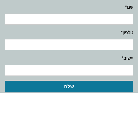
שם*
טלפון*
יישוב*