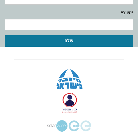
יישוב*