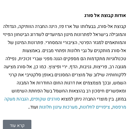
אודות קבוצת אל סורג
קבוצת אל-סורג, בבעלותו של ארז פז, הינה החברה הוותיקה, הגדולה
והמובילה בישראל לפתרונות מיגון המיועדים לשדרוג הביטחון הפיזי
והמותאמים למגזר הפרטי, הציבורי והמסחרי. פתרונות המיגון של
אל-סורג מותקנים על גבי חלונות ופתחי מבנים. באמצעות
טכנולוגיות מתקדמות הם מספקים הגנה מפני שברי זכוכית, נפילה
מגובה רב, פריצות, גניבות, הדף, ירי ופיצוץ. כמו כן, אל-סורג מציעה
ללקוחותיה שילוב של מוצרים המסננים באופן סלקטיבי את קרני
השמש, ובכך מצמצמים את דרגות החום החודרות אל המבנה
ומאפשרים חיסכון רב בהוצאות החשמל בשל הפחתת השימוש
במזגן. בין מוצרי החברה ניתן למצוא
סורגים שקופים
,
הגבהת מעקה
מרפסת
,
ציפויים לחלונות
,
מערכות עיגון חלונות
ועוד..
קרא עוד