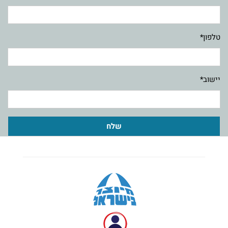
טלפון*
יישוב*