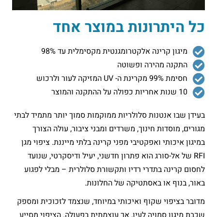
כל היתרונות במוצר אחד
מיגון קרינה אלקטרומגנטית מקסימלית עד 98%
התקנה מהירה ופשוטה
חסימת 99% מקרינת ה- UV המזיקה לעור ולרכוש
10 שנות אחריות כפולה על ההתקנה והמוצר
בעידן שבו אנטנות סלולריות ממוקמות סמוך יותר מתמיד לבתי
מגורים, מוסדות חינוך, משרדים ומבני ציבור, עולה הצורך
במיגון איכותי ואפקטיבי מפני קרינה בלתי מייננת. ציפוי מגן
RFI של אל-סורג הוא פתרון חדשני, יעיל ודיסקרטי, שנועד
לחסום קרינה בתדרי רדיו ותקשורת סלולרית – מבלי לפגוע
באור, בנוף או באסתטיקה של החלונות.
מדובר בציפוי שקוף ואיכותי במיוחד, שנצמד לזכוכית ומספק
שכבת מיגון סמויה לעין, אך עוצמתית בפעולה. הציפוי מסייע