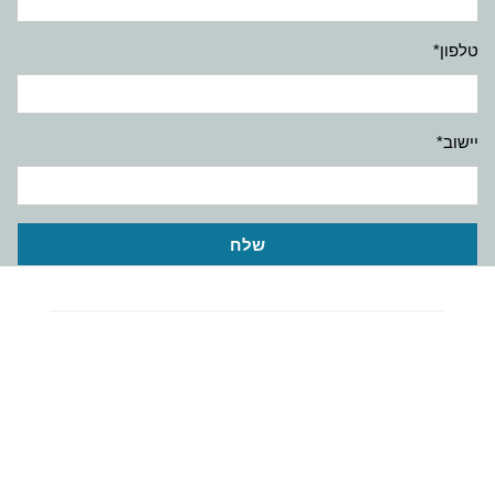
טלפון*
יישוב*