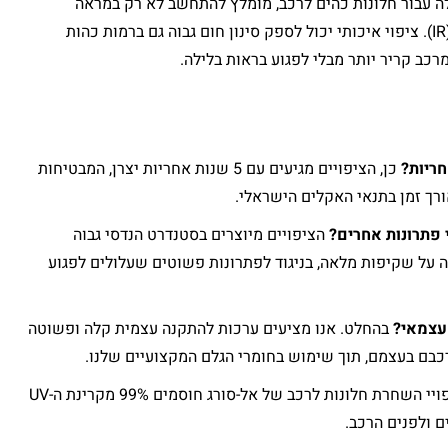
 עבור חלונות כהים לרכב, מומלץ להתחשב לא רק במראה
האסתטי אלא גם ביכולת סינון החום (IR). ציפוי איכותי יכול לספק סינון חום גבוה גם ברמות כהות
כב קריר יותר מבלי לפגוע בראות בלילה.
ריות?
כן, הציפויים מגיעים עם 5 שנות אחריות יצרן, המבטיחות
רך זמן בתנאי האקלים הישראלי.
 פתרונות אחרים?
הציפויים מיוצרים בסטנדרט הנדסי גבוה
ה על שקיפות מלאה, בניגוד לפתרונות פשוטים שעלולים לפגוע
עצמאי?
בהחלט. אנו מציעים ערכות להתקנה עצמית קלה ופשוטה
רכבם בעצמם, תוך שימוש בחומרי הגלם המקצועיים שלנו.
ציפויי השחרת חלונות לרכב של אל-סורג חוסמים 99% מקרינת ה-UV
 ולפנים הרכב.