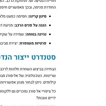
חוויית הנסיעה ועל תחזוקת הרכב. ה
החודרת פנימה, ובכך מאפשרים חיסכו
סינון קרינה:
חסימה כמעט מלאה של קרינת UV המגי
הגנה על פנים הרכב:
מניעת דהי
נהיגה בטוחה:
שמירה על שקיפו
פרטיות משופרת:
יצירת סביבה
סטנדרט ייצור הנדס
הבחירה בביצוע השחרת חלונות לרכב א
שריטות. הטכנולוגיה של אל-סורג מבט
קילופים. ניתן לבחור מגוון אפשרויות הצללה, בין 5% ל-70%, בהתאם לצורך
כל ציפויי אל סורג נמכרים גם ללקוח
ידיים טובות?