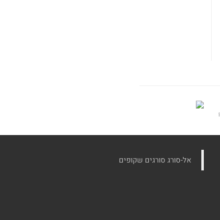
‏אל-סורג סורגים שקופים‏