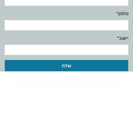
טלפון*
יישוב*