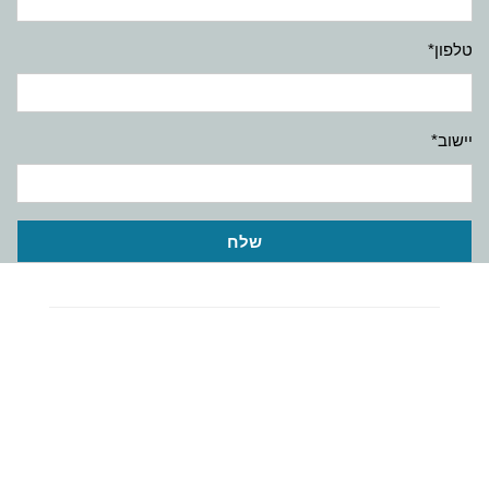
טלפון*
יישוב*