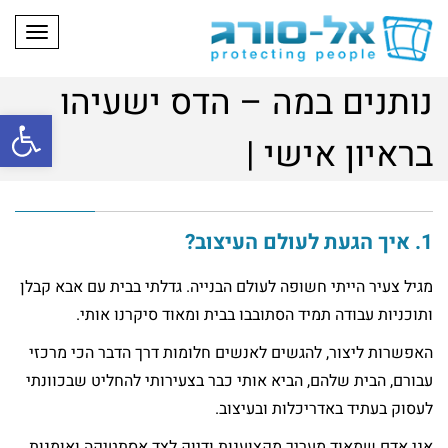
תפריט
נותנים במה – הדס ישעיהו
פתח
בראיון אישי |
1. איך הגעת לעולם
העיצוב?
מגיל צעיר הייתי חשופה לעולם הבנייה. גדלתי בבית עם אבא קבלן
ותוכניות עבודה תמיד הסתובבו בבית ומאוד סיקרנו אותי.
האפשרות ליצור, להגשים לאנשים חלומות דרך הדבר הכי מרכזי
עבורם, הבית שלהם, הביא אותי כבר בצעירותי להחליט שבכוונתי
לעסוק בעתיד באדריכלות ובעיצוב.
אני אדם שמאוד מעריך מקצוענות ודיוק לצד אסתטיקה ואומנות,